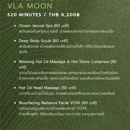
VLA MOON
320 MINUTES / THB 6,200฿
Onsen Jacuzzi Spa (60 นาที)
สปาออนเซ็นพร้อมจากุซซี่ ช่วยผ่อนคลายร่างกายและกล้ามเนื้อ
Deep Body Scrub (60 นาที)
สครับผิวกาย ช่วยผลัดเซลล์ผิวอย่างล้ำลึก ให้ผิวเรียบเนียนและ
สดใส
Relaxing Hot Oil Massage & Hot Stone Compress (90
นาที)
นวดน้ำมันอุ่นเพื่อการผ่อนคลาย ผสานการประคบร้อนด้วยหินร้อน
ช่วยคลายกล้ามเนื้อ ลดความตึงเครียด และเพิ่มการไหลเวียนโลหิต
Hot Oil Head Massage (50 นาที)
นวดศีรษะด้วยน้ำมันอุ่น ช่วยผ่อนคลายศีรษะและลดความเครียด
Resurfacing Radiance Facial VOYA (60 นาที)
ทรีตเมนต์ดูแลผิวหน้าด้วยผลิตภัณฑ์ VOYA
ช่วยฟื้นฟูผิว ให้ผิวเรียบเนียน กระจ่างใส และดูสุขภาพดี