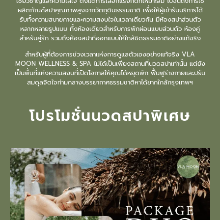
เชี่ยวชาญและความใส่ใจ ตั้งแต่การเลือกแรงกดที่เหมาะสม ไปจนถึงการใช้
ผลิตภัณฑ์สปาคุณภาพสูงจากวัตถุดิบธรรมชาติ เพื่อให้ผู้เข้ารับบริการได้
รับทั้งความสบายกายและความสงบใจในเวลาเดียวกัน มีห้องสปาส่วนตัว
หลากหลายรูปแบบ ทั้งห้องเดี่ยวสำหรับการพักผ่อนแบบส่วนตัว ห้องคู่
สำหรับคู่รัก รวมถึงห้องสปาที่ออกแบบให้ใกล้ชิดธรรมชาติอย่างแท้จริง
สำหรับผู้ที่ต้องการช่วงเวลาแห่งการดูแลตัวเองอย่างแท้จริง VLA
MOON WELLNESS & SPA
ไม่ได้เป็นเพียงสถานที่
นวดสปา
เท่านั้น แต่ยัง
เป็นพื้นที่แห่งความสงบที่เปิดโอกาสให้คุณได้หยุดพัก ฟื้นฟูร่างกายและปรับ
สมดุลจิตใจท่ามกลางบรรยากาศธรรมชาติหาได้ยากใกล้กรุงเทพฯ
โปรโมชั่นนวดสปาพิเศษ