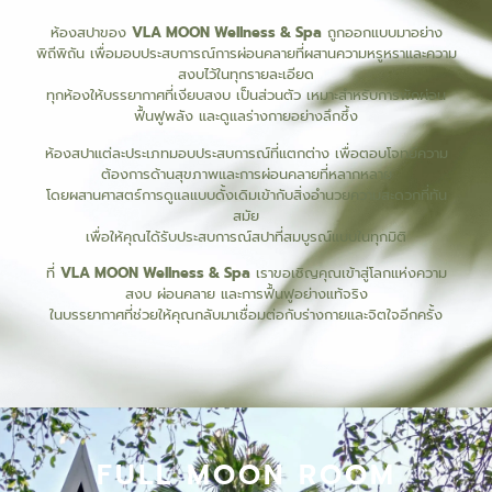
ห้องสปาของ
VLA MOON Wellness & Spa
ถูกออกแบบมาอย่าง
พิถีพิถัน เพื่อมอบประสบการณ์การผ่อนคลายที่ผสานความหรูหราและความ
สงบไว้ในทุกรายละเอียด
ทุกห้องให้บรรยากาศที่เงียบสงบ เป็นส่วนตัว เหมาะสำหรับการพักผ่อน
ฟื้นฟูพลัง และดูแลร่างกายอย่างลึกซึ้ง
ห้องสปาแต่ละประเภทมอบประสบการณ์ที่แตกต่าง เพื่อตอบโจทย์ความ
ต้องการด้านสุขภาพและการผ่อนคลายที่หลากหลาย
โดยผสานศาสตร์การดูแลแบบดั้งเดิมเข้ากับสิ่งอำนวยความสะดวกที่ทัน
สมัย
เพื่อให้คุณได้รับประสบการณ์สปาที่สมบูรณ์แบบในทุกมิติ
ที่
VLA MOON Wellness & Spa
เราขอเชิญคุณเข้าสู่โลกแห่งความ
สงบ ผ่อนคลาย และการฟื้นฟูอย่างแท้จริง
ในบรรยากาศที่ช่วยให้คุณกลับมาเชื่อมต่อกับร่างกายและจิตใจอีกครั้ง
FULL MOON ROOM