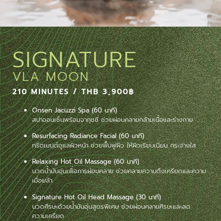
SIGNATURE
VLA MOON
210 MINUTES / THB 3,900฿
Onsen Jacuzzi Spa (60 นาที)
สปาออนเซ็นพร้อมจากุซซี่ ช่วยผ่อนคลายกล้ามเนื้อและร่างกาย
Resurfacing Radiance Facial (60 นาที)
ทรีตเมนต์ดูแลผิวหน้า ช่วยฟื้นฟูผิว ให้ผิวเรียบเนียน กระจ่างใส
Relaxing Hot Oil Massage (60 นาที)
นวดน้ำมันอุ่นเพื่อการผ่อนคลาย ช่วยคลายความตึงเครียดและความ
เมื่อยล้า
Signature Hot Oil Head Massage (30 นาที)
นวดศีรษะด้วยน้ำมันอุ่นสูตรพิเศษ ช่วยผ่อนคลายศีรษะและลด
ความเครียด