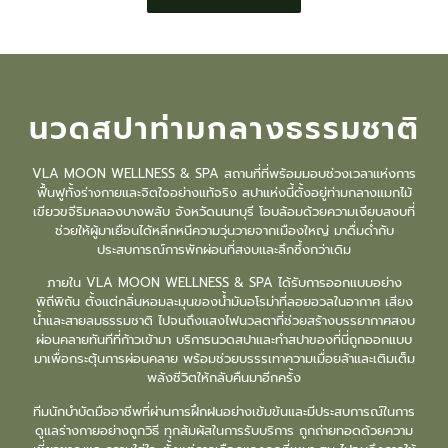
นวดสปาท่ามกลางธรรมชาติ
VLA MOON WELLNESS & SPA สถานที่ที่พร้อมมอบช่วงเวลาแห่งการ
ฟื้นฟูทั้งร่างกายและจิตใจอย่างแท้จริง สปาแห่งนี้ตั้งอยู่ท่ามกลางแมกไม้
เขียวขจีริมคลองบางพลับ จังหวัดนนทบุรี โอบล้อมด้วยความเงียบสงบที่
ช่วยให้ผู้มาเยือนได้หลีกหนีความวุ่นวายจากเมืองใหญ่ มาดื่มด่ำกับ
ประสบการณ์การพักผ่อนที่สงบและลึกซึ้งกว่าเดิม
ภายใน VLA MOON WELLNESS & SPA
ได้รับการออกแบบอย่าง
พิถีพิถัน ตั้งแต่กลิ่นหอมละมุนของน้ำมันอโรม่าที่ลอยอวลในอากาศ เสียง
น้ำและสายลมธรรมชาติ ไปจนถึงแสงไฟนวลตาที่ช่วยสร้างบรรยากาศสงบ
ผ่อนคลายทันทีที่ก้าวเข้ามา บริการ
นวดสปา
และ
ทำสปา
ของที่นี่ถูกออกแบบ
มาเพื่อกระตุ้นการผ่อนคลาย พร้อมช่วยบรรรเทาความเมื่อยล้าและเติมเต็ม
พลังชีวิตให้กลับคืนมาอีกครั้ง
ทีมนักบำบัดมืออาชีพที่ผ่านการฝึกฝนอย่างเข้มข้นและมีประสบการณ์ในการ
ดูแลร่างกายอย่างถูกวิธี ทุกสัมผัสในการรับบริการ ถูกถ่ายทอดด้วยความ