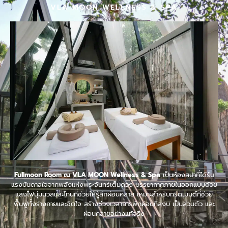
VLA MOON WELLNESS & SPA
Fullmoon Room ณ VLA MOON Wellness & Spa
เป็นห้องสปาที่ได้รับ
แรงบันดาลใจจากพลังแห่งพระจันทร์เต็มดวง บรรยากาศภายในออกแบบด้วย
แสงไฟนุ่มนวลและโทนที่ช่วยให้รู้สึกผ่อนคลาย เหมาะสำหรับทรีตเมนต์ที่ช่วย
ฟื้นฟูทั้งร่างกายและจิตใจ สร้างช่วงเวลาการพักผ่อนที่สงบ เป็นส่วนตัว และ
ผ่อนคลายอย่างแท้จริง