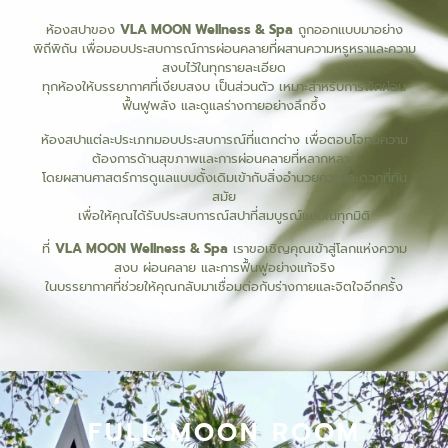
ห้องสปาของ
VLA MOON Wellness & Spa
ถูกออกแบบมาอย่าง
พิถีพิถัน เพื่อมอบประสบการณ์การผ่อนคลายที่ผสานความหรูหราและความ
สงบไว้ในทุกรายละเอียด
ทุกห้องให้บรรยากาศที่เงียบสงบ เป็นส่วนตัว เหมาะสำหรับการพักผ่อน
ฟื้นฟูพลัง และดูแลร่างกายอย่างลึกซึ้ง
ห้องสปาแต่ละประเภทมอบประสบการณ์ที่แตกต่าง เพื่อตอบโจทย์ความ
ต้องการด้านสุขภาพและการผ่อนคลายที่หลากหลาย
โดยผสานศาสตร์การดูแลแบบดั้งเดิมเข้ากับสิ่งอำนวยความสะดวกที่ทัน
สมัย
เพื่อให้คุณได้รับประสบการณ์สปาที่สมบูรณ์แบบในทุกมิติ
ที่
VLA MOON Wellness & Spa
เราขอเชิญคุณเข้าสู่โลกแห่งความ
สงบ ผ่อนคลาย และการฟื้นฟูอย่างแท้จริง
ในบรรยากาศที่ช่วยให้คุณกลับมาเชื่อมต่อกับร่างกายและจิตใจอีกครั้ง
FULL MOON ROOM