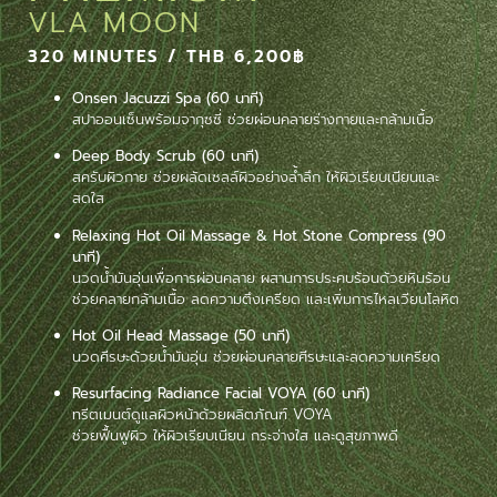
VLA MOON
320 MINUTES / THB 6,200฿
Onsen Jacuzzi Spa (60 นาที)
สปาออนเซ็นพร้อมจากุซซี่ ช่วยผ่อนคลายร่างกายและกล้ามเนื้อ
Deep Body Scrub (60 นาที)
สครับผิวกาย ช่วยผลัดเซลล์ผิวอย่างล้ำลึก ให้ผิวเรียบเนียนและ
สดใส
Relaxing Hot Oil Massage & Hot Stone Compress (90
นาที)
นวดน้ำมันอุ่นเพื่อการผ่อนคลาย ผสานการประคบร้อนด้วยหินร้อน
ช่วยคลายกล้ามเนื้อ ลดความตึงเครียด และเพิ่มการไหลเวียนโลหิต
Hot Oil Head Massage (50 นาที)
นวดศีรษะด้วยน้ำมันอุ่น ช่วยผ่อนคลายศีรษะและลดความเครียด
Resurfacing Radiance Facial VOYA (60 นาที)
ทรีตเมนต์ดูแลผิวหน้าด้วยผลิตภัณฑ์ VOYA
ช่วยฟื้นฟูผิว ให้ผิวเรียบเนียน กระจ่างใส และดูสุขภาพดี