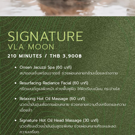
SIGNATURE
VLA MOON
210 MINUTES / THB 3,900฿
Onsen Jacuzzi Spa (60 นาที)
สปาออนเซ็นพร้อมจากุซซี่ ช่วยผ่อนคลายกล้ามเนื้อและร่างกาย
Resurfacing Radiance Facial (60 นาที)
ทรีตเมนต์ดูแลผิวหน้า ช่วยฟื้นฟูผิว ให้ผิวเรียบเนียน กระจ่างใส
Relaxing Hot Oil Massage (60 นาที)
นวดน้ำมันอุ่นเพื่อการผ่อนคลาย ช่วยคลายความตึงเครียดและความ
เมื่อยล้า
Signature Hot Oil Head Massage (30 นาที)
นวดศีรษะด้วยน้ำมันอุ่นสูตรพิเศษ ช่วยผ่อนคลายศีรษะและลด
ความเครียด