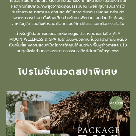
เชี่ยวชาญและความใส่ใจ ตั้งแต่การเลือกแรงกดที่เหมาะสม ไปจนถึงการใช้
ผลิตภัณฑ์สปาคุณภาพสูงจากวัตถุดิบธรรมชาติ เพื่อให้ผู้เข้ารับบริการได้
รับทั้งความสบายกายและความสงบใจในเวลาเดียวกัน มีห้องสปาส่วนตัว
หลากหลายรูปแบบ ทั้งห้องเดี่ยวสำหรับการพักผ่อนแบบส่วนตัว ห้องคู่
สำหรับคู่รัก รวมถึงห้องสปาที่ออกแบบให้ใกล้ชิดธรรมชาติอย่างแท้จริง
สำหรับผู้ที่ต้องการช่วงเวลาแห่งการดูแลตัวเองอย่างแท้จริง VLA
MOON WELLNESS & SPA
ไม่ได้เป็นเพียงสถานที่
นวดสปา
เท่านั้น แต่ยัง
เป็นพื้นที่แห่งความสงบที่เปิดโอกาสให้คุณได้หยุดพัก ฟื้นฟูร่างกายและปรับ
สมดุลจิตใจท่ามกลางบรรยากาศธรรมชาติหาได้ยากใกล้กรุงเทพฯ
โปรโมชั่นนวดสปาพิเศษ