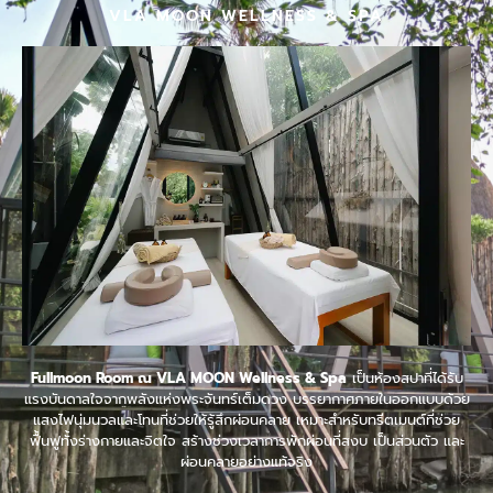
VLA MOON WELLNESS & SPA
Fullmoon Room ณ VLA MOON Wellness & Spa
เป็นห้องสปาที่ได้รับ
แรงบันดาลใจจากพลังแห่งพระจันทร์เต็มดวง บรรยากาศภายในออกแบบด้วย
แสงไฟนุ่มนวลและโทนที่ช่วยให้รู้สึกผ่อนคลาย เหมาะสำหรับทรีตเมนต์ที่ช่วย
ฟื้นฟูทั้งร่างกายและจิตใจ สร้างช่วงเวลาการพักผ่อนที่สงบ เป็นส่วนตัว และ
ผ่อนคลายอย่างแท้จริง