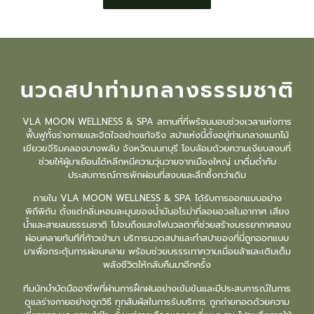
นวดสปาท่ามกลางธรรมชาติ
VLA MOON WELLNESS & SPA สถานที่ที่พร้อมมอบช่วงเวลาแห่งการ
ฟื้นฟูทั้งร่างกายและจิตใจอย่างแท้จริง สปาแห่งนี้ตั้งอยู่ท่ามกลางแมกไม้
เขียวขจีริมคลองบางพลับ จังหวัดนนทบุรี โอบล้อมด้วยความเงียบสงบที่
ช่วยให้ผู้มาเยือนได้หลีกหนีความวุ่นวายจากเมืองใหญ่ มาดื่มด่ำกับ
ประสบการณ์การพักผ่อนที่สงบและลึกซึ้งกว่าเดิม
ภายใน VLA MOON WELLNESS & SPA
ได้รับการออกแบบอย่าง
พิถีพิถัน ตั้งแต่กลิ่นหอมละมุนของน้ำมันอโรม่าที่ลอยอวลในอากาศ เสียง
น้ำและสายลมธรรมชาติ ไปจนถึงแสงไฟนวลตาที่ช่วยสร้างบรรยากาศสงบ
ผ่อนคลายทันทีที่ก้าวเข้ามา บริการ
นวดสปา
และ
ทำสปา
ของที่นี่ถูกออกแบบ
มาเพื่อกระตุ้นการผ่อนคลาย พร้อมช่วยบรรรเทาความเมื่อยล้าและเติมเต็ม
พลังชีวิตให้กลับคืนมาอีกครั้ง
ทีมนักบำบัดมืออาชีพที่ผ่านการฝึกฝนอย่างเข้มข้นและมีประสบการณ์ในการ
ดูแลร่างกายอย่างถูกวิธี ทุกสัมผัสในการรับบริการ ถูกถ่ายทอดด้วยความ