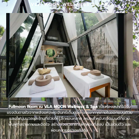
VLA MOON WELLNESS & SPA
Fullmoon Room ณ VLA MOON Wellness & Spa
เป็นห้องสปาที่ได้รับ
แรงบันดาลใจจากพลังแห่งพระจันทร์เต็มดวง บรรยากาศภายในออกแบบด้วย
แสงไฟนุ่มนวลและโทนที่ช่วยให้รู้สึกผ่อนคลาย เหมาะสำหรับทรีตเมนต์ที่ช่วย
ฟื้นฟูทั้งร่างกายและจิตใจ สร้างช่วงเวลาการพักผ่อนที่สงบ เป็นส่วนตัว และ
ผ่อนคลายอย่างแท้จริง