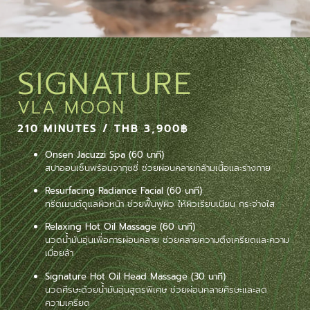
SIGNATURE
VLA MOON
210 MINUTES / THB 3,900฿
Onsen Jacuzzi Spa (60 นาที)
สปาออนเซ็นพร้อมจากุซซี่ ช่วยผ่อนคลายกล้ามเนื้อและร่างกาย
Resurfacing Radiance Facial (60 นาที)
ทรีตเมนต์ดูแลผิวหน้า ช่วยฟื้นฟูผิว ให้ผิวเรียบเนียน กระจ่างใส
Relaxing Hot Oil Massage (60 นาที)
นวดน้ำมันอุ่นเพื่อการผ่อนคลาย ช่วยคลายความตึงเครียดและความ
เมื่อยล้า
Signature Hot Oil Head Massage (30 นาที)
นวดศีรษะด้วยน้ำมันอุ่นสูตรพิเศษ ช่วยผ่อนคลายศีรษะและลด
ความเครียด