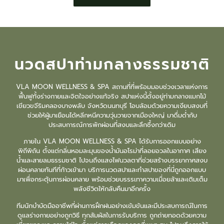
นวดสปาท่ามกลางธรรมชาติ
VLA MOON WELLNESS & SPA สถานที่ที่พร้อมมอบช่วงเวลาแห่งการ
ฟื้นฟูทั้งร่างกายและจิตใจอย่างแท้จริง สปาแห่งนี้ตั้งอยู่ท่ามกลางแมกไม้
เขียวขจีริมคลองบางพลับ จังหวัดนนทบุรี โอบล้อมด้วยความเงียบสงบที่
ช่วยให้ผู้มาเยือนได้หลีกหนีความวุ่นวายจากเมืองใหญ่ มาดื่มด่ำกับ
ประสบการณ์การพักผ่อนที่สงบและลึกซึ้งกว่าเดิม
ภายใน VLA MOON WELLNESS & SPA
ได้รับการออกแบบอย่าง
พิถีพิถัน ตั้งแต่กลิ่นหอมละมุนของน้ำมันอโรม่าที่ลอยอวลในอากาศ เสียง
น้ำและสายลมธรรมชาติ ไปจนถึงแสงไฟนวลตาที่ช่วยสร้างบรรยากาศสงบ
ผ่อนคลายทันทีที่ก้าวเข้ามา บริการ
นวดสปา
และ
ทำสปา
ของที่นี่ถูกออกแบบ
มาเพื่อกระตุ้นการผ่อนคลาย พร้อมช่วยบรรรเทาความเมื่อยล้าและเติมเต็ม
พลังชีวิตให้กลับคืนมาอีกครั้ง
ทีมนักบำบัดมืออาชีพที่ผ่านการฝึกฝนอย่างเข้มข้นและมีประสบการณ์ในการ
ดูแลร่างกายอย่างถูกวิธี ทุกสัมผัสในการรับบริการ ถูกถ่ายทอดด้วยความ