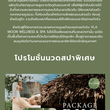
เชี่ยวชาญและความใส่ใจ ตั้งแต่การเลือกแรงกดที่เหมาะสม ไปจนถึงการใช้
ผลิตภัณฑ์สปาคุณภาพสูงจากวัตถุดิบธรรมชาติ เพื่อให้ผู้เข้ารับบริการได้
รับทั้งความสบายกายและความสงบใจในเวลาเดียวกัน มีห้องสปาส่วนตัว
หลากหลายรูปแบบ ทั้งห้องเดี่ยวสำหรับการพักผ่อนแบบส่วนตัว ห้องคู่
สำหรับคู่รัก รวมถึงห้องสปาที่ออกแบบให้ใกล้ชิดธรรมชาติอย่างแท้จริง
สำหรับผู้ที่ต้องการช่วงเวลาแห่งการดูแลตัวเองอย่างแท้จริง VLA
MOON WELLNESS & SPA
ไม่ได้เป็นเพียงสถานที่
นวดสปา
เท่านั้น แต่ยัง
เป็นพื้นที่แห่งความสงบที่เปิดโอกาสให้คุณได้หยุดพัก ฟื้นฟูร่างกายและปรับ
สมดุลจิตใจท่ามกลางบรรยากาศธรรมชาติหาได้ยากใกล้กรุงเทพฯ
โปรโมชั่นนวดสปาพิเศษ