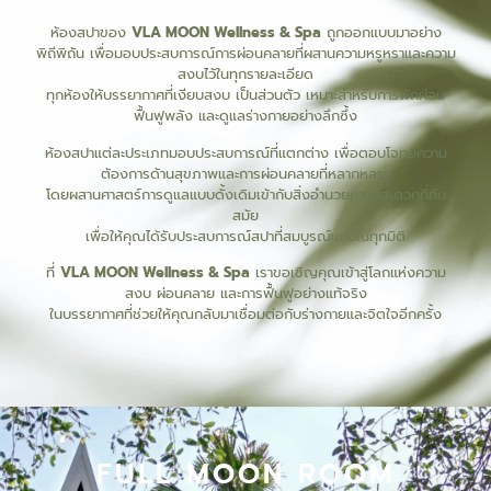
ห้องสปาของ
VLA MOON Wellness & Spa
ถูกออกแบบมาอย่าง
พิถีพิถัน เพื่อมอบประสบการณ์การผ่อนคลายที่ผสานความหรูหราและความ
สงบไว้ในทุกรายละเอียด
ทุกห้องให้บรรยากาศที่เงียบสงบ เป็นส่วนตัว เหมาะสำหรับการพักผ่อน
ฟื้นฟูพลัง และดูแลร่างกายอย่างลึกซึ้ง
ห้องสปาแต่ละประเภทมอบประสบการณ์ที่แตกต่าง เพื่อตอบโจทย์ความ
ต้องการด้านสุขภาพและการผ่อนคลายที่หลากหลาย
โดยผสานศาสตร์การดูแลแบบดั้งเดิมเข้ากับสิ่งอำนวยความสะดวกที่ทัน
สมัย
เพื่อให้คุณได้รับประสบการณ์สปาที่สมบูรณ์แบบในทุกมิติ
ที่
VLA MOON Wellness & Spa
เราขอเชิญคุณเข้าสู่โลกแห่งความ
สงบ ผ่อนคลาย และการฟื้นฟูอย่างแท้จริง
ในบรรยากาศที่ช่วยให้คุณกลับมาเชื่อมต่อกับร่างกายและจิตใจอีกครั้ง
FULL MOON ROOM