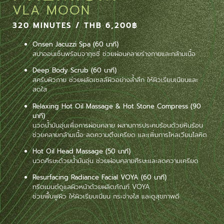
VLA MOON
320 MINUTES / THB 6,200฿
Onsen Jacuzzi Spa (60 นาที)
สปาออนเซ็นพร้อมจากุซซี่ ช่วยผ่อนคลายร่างกายและกล้ามเนื้อ
Deep Body Scrub (60 นาที)
สครับผิวกาย ช่วยผลัดเซลล์ผิวอย่างล้ำลึก ให้ผิวเรียบเนียนและ
สดใส
Relaxing Hot Oil Massage & Hot Stone Compress (90
นาที)
นวดน้ำมันอุ่นเพื่อการผ่อนคลาย ผสานการประคบร้อนด้วยหินร้อน
ช่วยคลายกล้ามเนื้อ ลดความตึงเครียด และเพิ่มการไหลเวียนโลหิต
Hot Oil Head Massage (50 นาที)
นวดศีรษะด้วยน้ำมันอุ่น ช่วยผ่อนคลายศีรษะและลดความเครียด
Resurfacing Radiance Facial VOYA (60 นาที)
ทรีตเมนต์ดูแลผิวหน้าด้วยผลิตภัณฑ์ VOYA
ช่วยฟื้นฟูผิว ให้ผิวเรียบเนียน กระจ่างใส และดูสุขภาพดี