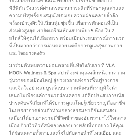
ระเหยออร์แกนิค 100% คัดสรรจากธรรมชาติอย่าง
พิถีพิถัน รังสรรค์ผ่านกระบวนการผลิตที่รักษาคุณค่าและ
ความบริสุทธิ์ของสมุนไพร มอบความผ่อนคลายล้ำลึก
พร้อมบำรุงผิวให้เนียนนุ่มชุ่มชื้น เพื่อการพักผ่อนที่เป็น
ส่วนตัวสูงสุด เราจัดเตรียมห้องสปาเพียง 5 ห้อง ใน 2
สไตล์ให้คุณได้เลือกสรร พร้อมเปิดประสบการณ์การนวด
ที่เป็นมากกว่าการผ่อนคลาย แต่คือการดูแลสุขภาพกาย
และใจอย่างลงตัว
มาร่วมค้นพบความผ่อนคลายที่แท้จริงกับเรา ที่ VLA
MOON Wellness & Spa สปาที่จะพาคุณหลีกหนีจากความ
วุ่นวายของเมืองใหญ่ สู่ช่วงเวลาแห่งการฟื้นฟูร่างกาย
และจิตใจอย่างสมบูรณ์แบบ ความพิเศษที่เราภูมิใจนำ
เสนอไม่เพียงแค่การนวดผ่อนคลาย แต่คือประสบการณ์ส
ปาระดับพรีเมียมที่ได้รับการดูแลโดยผู้เชี่ยวชาญมืออาชีพ
ในบรรยากาศส่วนตัวท่ามกลางธรรมชาติอันแสนสงบ
เสมือนได้ยกเอาความมีชีวิตชีวาของอัมพวามาไว้ใจกลาง
เมือง ด้วยวิวทิวทัศน์ของคลองบางพลับที่ทอดยาว ให้คุณ
ได้ผ่อนคลายทั้งกายและใจไปกับสายน้ำที่ไหลเอื่อย และ