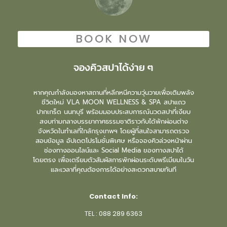
BOOK NOW
จองคิวสปาได้ง่าย ๆ
หากคุณกำลังมองหาสถานที่หลีกหนีความวุ่นวายเพื่อเติมพลัง
ชีวิตใหม่ VLA MOON WELLNESS & SPA สปาแถว
ปากเกร็ด นนทบุรี พร้อมมอบประสบการณ์นวดสปาที่เงียบ
สงบท่ามกลางบรรยากาศธรรมชาติราวกับได้พักผ่อนต่าง
จังหวัดในทำเลที่ใกล้กรุงเทพฯ โดยผู้ที่สนใจสามารถตรวจ
สอบข้อมูล อัปเดตโปรโมชั่นพิเศษ หรือจองคิวล่วงหน้าผ่าน
ช่องทางออนไลน์และ Social Media ของทางสปาได้
โดยตรง เพื่อเตรียมตัวสัมผัสการพักผ่อนระดับพรีเมียมในวัน
และเวลาที่คุณต้องการได้อย่างสะดวกสบายทันที
Contact Info:
TEL :
088 289 6363