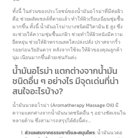
ทั้งนี้ ในส่วนของประโยชน์ของน้ำมันอโรม่าที่มีต่อผิว
คือ ช่วยผลัดเซลล์ที่ตายแล้ว ทำให้ผิวเรียบเนียนชุ่มชื้น
มากขึ้น ทั้งนี้ น้ำมันอโรม่าบางชนิดมีวิตามิน E สูง ซึ่ง
จะช่วยให้ความชุ่มชื้นแก่ผิว ช่วยทำให้ผิวหนังมีความ
ยืดหยุ่น ช่วยให้ผิวพรรณสดใสเปล่งปลั่ง ปราศจากริ้ว
รอยก่อนวัยอันควร หลังจากใช้จะให้ผิวของคุณลูกค้า
นุ่ม เนียนมากขึ้นด้วยเช่นกันค่ะ
น้ำมันอโรม่า แตกต่างจากน้ำมัน
ชนิดอื่น ๆ อย่างไร มีจุดเด่นที่น่า
สนใจอะไรบ้าง?
น้ำมันนวดอโรม่า (Aromatherapy Massage Oil) มี
ความแตกต่างจากน้ำมันนวดชนิดอื่น ๆ อย่างชัดเจนใน
หลายด้าน ซึ่งสามารถสรุปได้ดังนี้ค่ะ…
ส่วนผสมจากธรรมชาติและสมุนไพร
: น้ำมันนวดอ