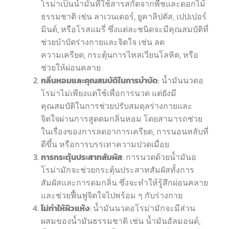
โรม่าเป็นน้ำมันที่ใช้สารสกัดจากพืชและดอกไม้
ธรรมชาติ เช่น ลาเวนเดอร์, ยูคาลิปตัส, เปปเปอร์
มินต์, หรือโรสแมรี่ ซึ่งแต่ละชนิดจะมีคุณสมบัติที่
ช่วยบำบัดร่างกายและจิตใจ เช่น ลด
ความเครียด, กระตุ้นการไหลเวียนโลหิต, หรือ
ช่วยให้ผ่อนคลาย
กลิ่นหอมและคุณสมบัติในการบำบัด
: น้ำมันนวดอ
โรม่าไม่เพียงแต่ใช้เพื่อการนวด แต่ยังมี
คุณสมบัติในการช่วยปรับสมดุลร่างกายและ
จิตใจผ่านการสูดดมกลิ่นหอม โดยสามารถช่วย
ในเรื่องของการลดอาการเครียด, การนอนหลับที่
ดีขึ้น หรือการบรรเทาความปวดเมื่อย
การกระตุ้นประสาทสัมผัส
: การนวดด้วยน้ำมันอ
โรม่ามักจะช่วยกระตุ้นประสาทสัมผัสทั้งการ
สัมผัสและการดมกลิ่น ซึ่งจะทำให้รู้สึกผ่อนคลาย
และช่วยฟื้นฟูจิตใจไปพร้อม ๆ กับร่างกาย
ไม่ทำให้ผิวแห้ง
: น้ำมันนวดอโรม่ามักจะมีส่วน
ผสมของน้ำมันธรรมชาติ เช่น น้ำมันอัลมอนด์,