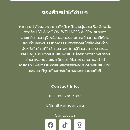
จองคิวสปาได้ง่าย ๆ
หากคุณกำลังมองหาสถานที่หลีกหนีความวุ่นวายเพื่อเติมพลัง
ชีวิตใหม่ VLA MOON WELLNESS & SPA สปาแถว
ปากเกร็ด นนทบุรี พร้อมมอบประสบการณ์นวดสปาที่เงียบ
สงบท่ามกลางบรรยากาศธรรมชาติราวกับได้พักผ่อนต่าง
จังหวัดในทำเลที่ใกล้กรุงเทพฯ โดยผู้ที่สนใจสามารถตรวจ
สอบข้อมูล อัปเดตโปรโมชั่นพิเศษ หรือจองคิวล่วงหน้าผ่าน
ช่องทางออนไลน์และ Social Media ของทางสปาได้
โดยตรง เพื่อเตรียมตัวสัมผัสการพักผ่อนระดับพรีเมียมในวัน
และเวลาที่คุณต้องการได้อย่างสะดวกสบายทันที
Contact Info:
TEL :
088 289 6363
LINE :
@vlamoonspa
Contact Us