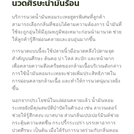
นวดศีรษะน้ำมันร้อน
บริการนวดน้ำมันหอมระเหยสูตรพิเศษที่ลูกค้า
สามารถเลือกกลิ่นที่ชอบได้ตามความต้องการ น้ำมันที่
ใช้จะถูกอุ่นให้มีอุณหภูมิพอเหมาะก่อนนำมานวด ช่วย
ให้ลูกค้ารู้สึกผ่อนคลายและอบอุ่นมากขึ้น
การนวดแบบนี้จะใช้ปลายนิ้วมือนวดคลึงไปตามจุด
สำคัญบนศีรษะ ต้นคอ บ่า ไหล่ สะบัก และหน้าผาก
เพื่อคลายความตึงเครียดของกล้ามเนื้อบริเวณดังกล่าว
การใช้น้ำมันหอมระเหยจะช่วยเพิ่มประสิทธิภาพใน
การผ่อนคลายกล้ามเนื้อ และทำให้การนวดนุ่มนวลยิ่ง
ขึ้น
นอกจากประโยชน์ในแง่ผ่อนคลายแล้ว น้ำมันหอม
ระเหยยังมีคุณสมบัติบำบัดในตัวเอง เช่น ลาเวนเดอร์
ช่วยให้รู้สึกสงบ เบาสบาย ส่วนกลิ่นเปปเปอร์มินท์ช่วย
กระตุ้นความสดชื่น กระปรี้กระเปร่า บรรเทาอาการ
ปวดศีรษะ เป็นต้น เมื่อได้รับการนวดร่วมกับกลิ่นหอม