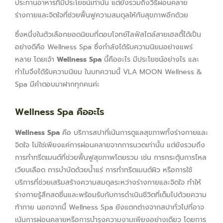
ประทานอาหารที่มีประโยชน์เท่านั้น แต่ยังรวมถึงวิธีผ่อนคลาย
ร่างกายและจิตใจที่ช่วยฟื้นฟูความสมดุลให้กับสุขภาพอีกด้วย
ซึ่งหนึ่งในตัวเลือกยอดนิยมที่ตอบโจทย์ไลฟ์สไตล์สายเฮลตี้ได้เป็น
อย่างดีคือ Wellness Spa ซึ่งกำลังได้รับความนิยมอย่างแพร่
หลาย โดยเจ้า
Wellness Spa
นี้คืออะไร มีประโยชน์อย่างไร และ
ทำไมจึงได้รับความนิยม ในบทความนี้ VLA MOON Wellness &
Spa มีคำตอบมาฝากทุกคนค่ะ
Wellness Spa คืออะไร
Wellness Spa
คือ บริการสปาที่เน้นการดูแลสุขภาพทั้งร่างกายและ
จิตใจ ไม่ใช่เพียงแค่การผ่อนคลายจากการนวดเท่านั้น แต่ยังรวมถึง
การทำทรีตเมนต์ที่ช่วยฟื้นฟูสุขภาพโดยรวม เช่น การกระตุ้นการไหล
เวียนเลือด การบำบัดด้วยน้ำแร่ การทำทรีตเมนต์ผิว หรือการใช้
บริการที่ช่วยเสริมสร้างความสมดุลระหว่างร่างกายและจิตใจ ทำให้
ร่างกายรู้สึกสดชื่นและพร้อมรับกับการดำเนินชีวิตที่เต็มไปด้วยความ
ท้าทาย นอกจากนี้ Wellness Spa ยังแตกต่างจากสปาทั่วไปที่อาจ
เน้นการผ่อนคลายหรือการบำรุงความงามเพียงอย่างเดียว โดยการ