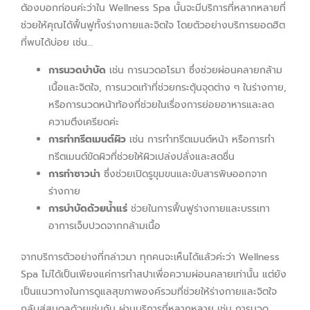
ต้องบอกก่อนค่ะว่าใน Wellness Spa นั้นจะมีบริการที่หลากหลายที่
ช่วยให้คุณได้ฟื้นฟูทั้งร่างกายและจิตใจ โดยตัวอย่างบริการยอดฮิต
ที่พบได้บ่อย เช่น…
การนวดบำบัด
เช่น การนวดอโรมา ซึ่งช่วยผ่อนคลายกล้าม
เนื้อและจิตใจ, การนวดเท้าที่ช่วยกระตุ้นจุดต่าง ๆ ในร่างกาย,
หรือการนวดหน้าท้องที่ช่วยในเรื่องการย่อยอาหารและลด
ความตึงเครียดค่ะ
การทำทรีตเมนต์ผิว
เช่น การทำทรีตเมนต์หน้า หรือการทำ
ทรีตเมนต์ขัดผิวที่ช่วยให้ผิวเปล่งปลั่งและสดชื่น
การทำซาวน่า
ซึ่งช่วยเปิดรูขุมขนและขับสารพิษออกจาก
ร่างกาย
การบำบัดด้วยน้ำแร่
ช่วยในการฟื้นฟูร่างกายและบรรเทา
อาการเจ็บปวดจากกล้ามเนื้อ
จากบริการตัวอย่างที่กล่าวมา ทุกคนจะเห็นได้แล้วค่ะว่า Wellness
Spa ไม่ได้เป็นเพียงแค่การทำสปาเพื่อความผ่อนคลายเท่านั้น แต่ยัง
เป็นแนวทางในการดูแลสุขภาพองค์รวมที่ช่วยให้ร่างกายและจิตใจ
กลับสู่สมดุลด้วยเช่นกัน ผ่านบริการที่หลากหลาย เช่น การนวด